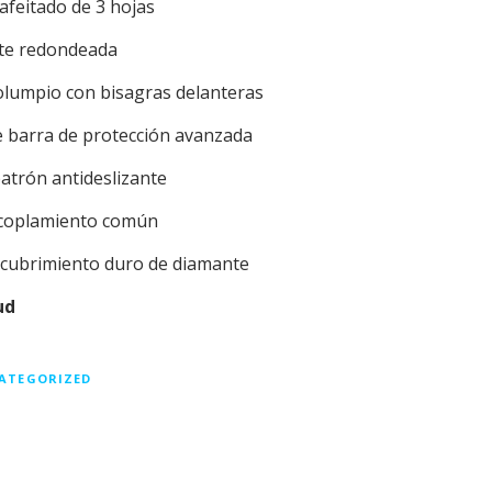
afeitado de 3 hojas
nte redondeada
olumpio con bisagras delanteras
e barra de protección avanzada
atrón antideslizante
acoplamiento común
recubrimiento duro de diamante
ud
ATEGORIZED