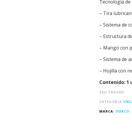
Tecnología de 
– Tira lubrica
– Sistema de c
– Estructura d
– Mango con p
– Sistema de 
– Hojilla con 
Contenido: 1 
SKU
TRD5001
CATEGORÍA
UNC
MARCA:
DORCO