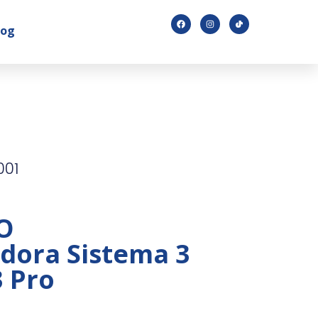
log
001
O
adora Sistema 3
3 Pro