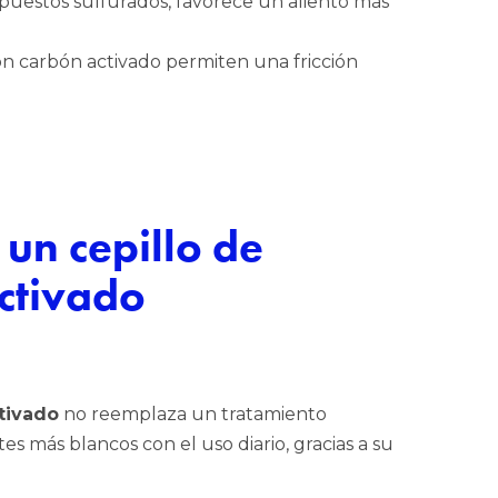
mpuestos sulfurados, favorece un aliento más
con carbón activado permiten una fricción
 un cepillo de
ctivado
tivado
no reemplaza un tratamiento
s más blancos con el uso diario, gracias a su