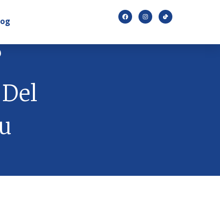
log
?
 Del
u