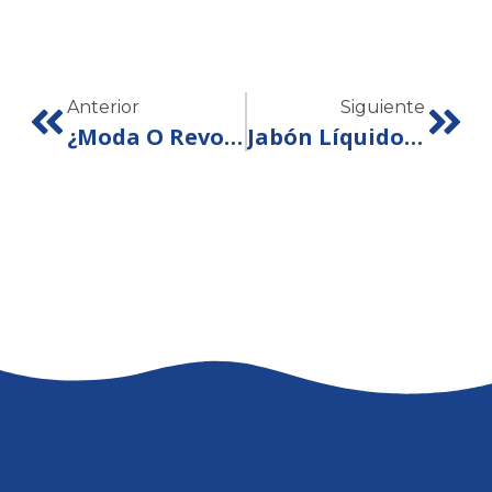
Anterior
Siguiente
¿Moda O Revolución? Descubre Los Beneficios Del Carbón Activado En Tu Cepillo De Dientes
Jabón Líquido Para Manos: La Solución Perfecta Para La Higiene Diaria