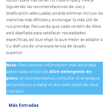
opción para mantener tu ropa limpia y fresca.
Siguiendo las recomendaciones de uso y
dosificación adecuadas, podrás eliminar incluso las
manchas más difíciles y prolongar la vida útil de
tus prendas. Recuerda que cada versión de Alive
está diseñada para satisfacer necesidades
específicas, así que elige la que mejor se adapte a
ti y disfruta de una experiencia de lavado
superior.
Nota:
Para obtener información más detallada
sobre cada versión de
Alive
detergente en
polvo
, te recomendamos consultar el empaque
del producto o visitar el sitio web oficial de Alive
Cosmetic.
Más Entradas